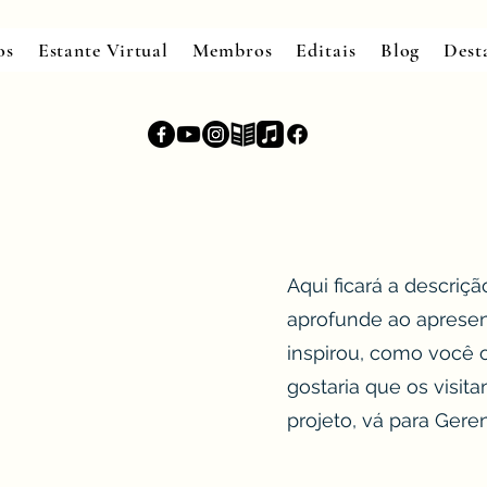
os
Estante Virtual
Membros
Editais
Blog
Dest
Aqui ficará a descriç
aprofunde ao apresent
inspirou, como você 
gostaria que os visit
projeto, vá para Geren